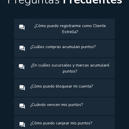
¿Cómo puedo registrarme como Cliente
question_answer
Estrella?
¿Cuáles compras acumulan puntos?
question_answer
¿En cuáles sucursales y marcas acumularé
question_answer
puntos?
¿Cómo puedo bloquear mi cuenta?
question_answer
¿Cuándo vencen mis puntos?
question_answer
¿Cómo puedo canjear mis puntos?
question_answer